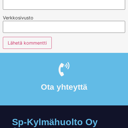
Verkkosivusto
Ota yhteyttä
Sp-Kylmähuolto Oy