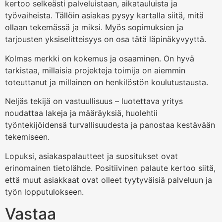
kertoo selkeästi palveluistaan, aikatauluista ja
työvaiheista. Tällöin asiakas pysyy kartalla siitä, mitä
ollaan tekemässä ja miksi. Myös sopimuksien ja
tarjousten yksiselitteisyys on osa tätä läpinäkyvyyttä.
Kolmas merkki on kokemus ja osaaminen. On hyvä
tarkistaa, millaisia projekteja toimija on aiemmin
toteuttanut ja millainen on henkilöstön koulutustausta.
Neljäs tekijä on vastuullisuus – luotettava yritys
noudattaa lakeja ja määräyksiä, huolehtii
työntekijöidensä turvallisuudesta ja panostaa kestävään
tekemiseen.
Lopuksi, asiakaspalautteet ja suositukset ovat
erinomainen tietolähde. Positiivinen palaute kertoo siitä,
että muut asiakkaat ovat olleet tyytyväisiä palveluun ja
työn lopputulokseen.
Vastaa