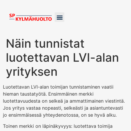
Kylmälaitteiden huolto
Ilma-vesilämpöpumput
Maalämpöpumpun huolto
Näin tunnistat
luotettavan LVI-alan
yrityksen
Luotettavan LVI-alan toimijan tunnistaminen vaatii
hieman taustatyötä. Ensimmäinen merkki
luotettavuudesta on selkeä ja ammattimainen viestintä.
Jos yritys vastaa nopeasti, selkeästi ja asiantuntevasti
jo ensimmäisessä yhteydenotossa, on se hyvä alku.
Toinen merkki on läpinäkyvyys: luotettava toimija