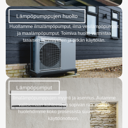
Lämpöpumppujen huolto
Huollamme ilmalämpöpumput, ilma-vesilämpöpumput
ja maalämpöpumput. Toimiva huolto varmistaa
tasaisen lämmityksen ja pitkän käyttöiän.
Lämpöpumput
Ilmalämpöpumppujen myynti ja asennus. Autamme
valitsemaan kohteeseen sopivan ratkaisun ja
huolehdimme koko prosessista suunnittelusta
käyttöönottoon.