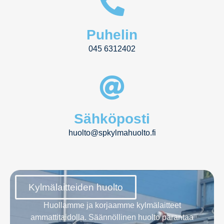
Puhelin
045 6312402
Sähköposti
huolto@spkylmahuolto.fi
Kylmälaitteiden huolto
Huollamme ja korjaamme kylmälaitteet
ammattitaidolla. Säännöllinen huolto parantaa