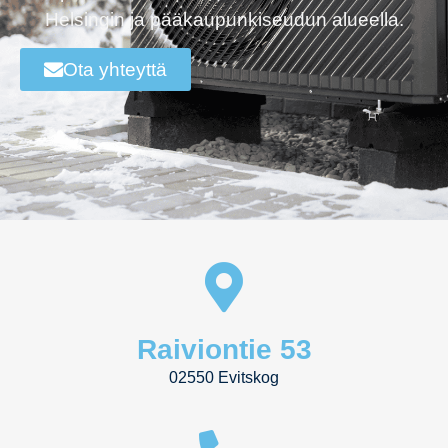
Helsingin ja pääkaupunkiseudun alueella.
Ota yhteyttä
Raiviontie 53
02550 Evitskog