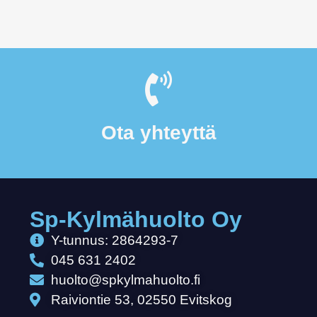
Ota yhteyttä
Sp-Kylmähuolto Oy
Y-tunnus: 2864293-7
045 631 2402
huolto@spkylmahuolto.fi
Raiviontie 53, 02550 Evitskog