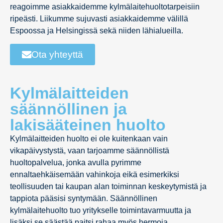
reagoimme asiakkaidemme kylmälaitehuoltotarpeisiin
ripeästi. Liikumme sujuvasti asiakkaidemme välillä
Espoossa ja Helsingissä sekä niiden lähialueilla.
Ota yhteyttä
Kylmälaitteiden
säännöllinen ja
lakisääteinen huolto
Kylmälaitteiden huolto ei ole kuitenkaan vain
vikapäivystystä, vaan tarjoamme säännöllistä
huoltopalvelua, jonka avulla pyrimme
ennaltaehkäisemään vahinkoja eikä esimerkiksi
teollisuuden tai kaupan alan toiminnan keskeytymistä ja
tappiota pääsisi syntymään. Säännöllinen
kylmälaitehuolto tuo yritykselle toimintavarmuutta ja
lisäksi se säästää paitsi rahaa myös hermoja.