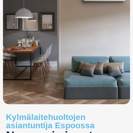
Kylmälaitehuoltojen
asiantuntija Espoossa