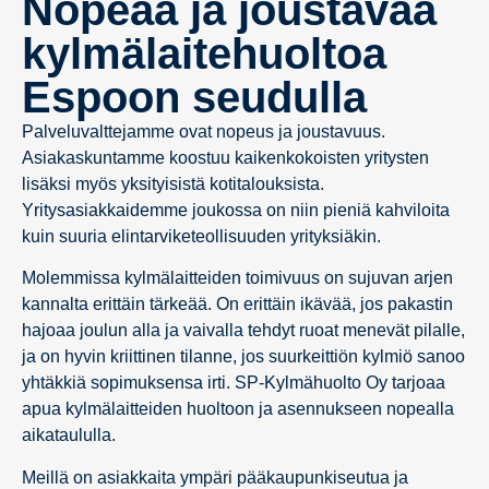
Nopeaa ja joustavaa
kylmälaitehuoltoa
Espoon seudulla
Palveluvalttejamme ovat nopeus ja joustavuus.
Asiakaskuntamme koostuu kaikenkokoisten yritysten
lisäksi myös yksityisistä kotitalouksista.
Yritysasiakkaidemme joukossa on niin pieniä kahviloita
kuin suuria elintarviketeollisuuden yrityksiäkin.
Molemmissa kylmälaitteiden toimivuus on sujuvan arjen
kannalta erittäin tärkeää. On erittäin ikävää, jos pakastin
hajoaa joulun alla ja vaivalla tehdyt ruoat menevät pilalle,
ja on hyvin kriittinen tilanne, jos suurkeittiön kylmiö sanoo
yhtäkkiä sopimuksensa irti. SP-Kylmähuolto Oy tarjoaa
apua kylmälaitteiden huoltoon ja asennukseen nopealla
aikataululla.
Meillä on asiakkaita ympäri pääkaupunkiseutua ja