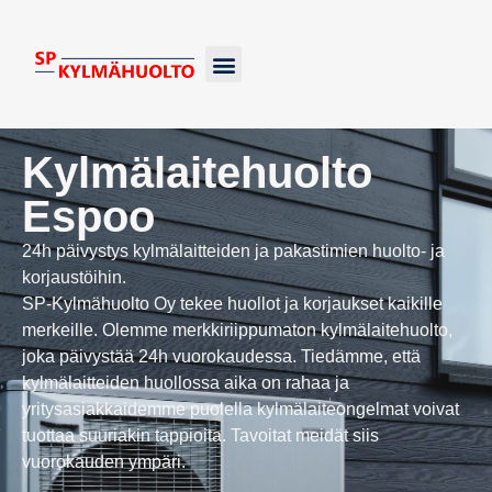
Kylmälaitteiden huolto
Ilma-vesilämpöpumput
Maalämpöpumpun huolto
Kylmälaitehuolto
Espoo
24h päivystys kylmälaitteiden ja pakastimien huolto- ja
korjaustöihin.
SP-Kylmähuolto Oy tekee huollot ja korjaukset kaikille
merkeille. Olemme merkkiriippumaton kylmälaitehuolto,
joka päivystää 24h vuorokaudessa. Tiedämme, että
kylmälaitteiden huollossa aika on rahaa ja
yritysasiakkaidemme puolella kylmälaiteongelmat voivat
tuottaa suuriakin tappioita. Tavoitat meidät siis
vuorokauden ympäri.