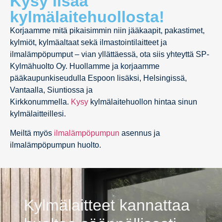
Kysy lisää
kylmälaitehuollosta!
Korjaamme mitä pikaisimmin niin jääkaapit, pakastimet,
kylmiöt, kylmäaltaat sekä ilmastointilaitteet ja
ilmalämpöpumput – vian yllättäessä, ota siis yhteyttä SP-
Kylmähuolto Oy. Huollamme ja korjaamme
pääkaupunkiseudulla Espoon lisäksi, Helsingissä,
Vantaalla, Siuntiossa ja
Kirkkonummella.
Kysy
kylmälaitehuollon hintaa sinun
kylmälaitteillesi.
Meiltä myös
ilmalämpöpumpun
asennus ja
ilmalämpöpumpun huolto.
Kylmälaitteet kannattaa