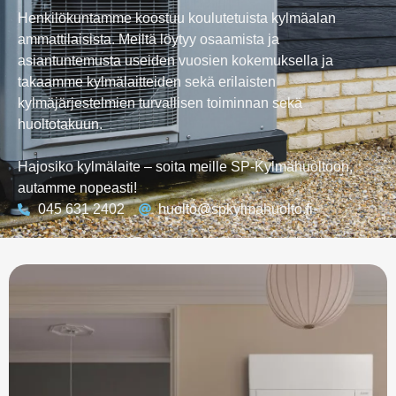
Henkilökuntamme koostuu koulutetuista kylmäalan
ammattilaisista. Meiltä löytyy osaamista ja
asiantuntemusta useiden vuosien kokemuksella ja
takaamme kylmälaitteiden sekä erilaisten
kylmäjärjestelmien turvallisen toiminnan sekä
huoltotakuun.
Hajosiko kylmälaite – soita meille SP-Kylmähuoltoon,
autamme nopeasti!
045 631 2402
huolto@spkylmahuolto.fi