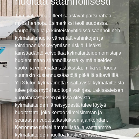
huoltaa säännöllisesti
Toimivat kylmälaitteet säästävät paitsi rahaa
myös hermoja. Esimerkiksi teollisuudessa,
kaupan alalla ja kiinteistöyhtiöissä säännöllinen
kylmälaitehuolto vähentää vahinkojen ja
toiminnan keskeytymisen riskiä. Lisäksi
lainsäädäntö velvoittaa kylmälaitteiden omistajia
huolehtimaan säännöllisestä kylmälaitteiden
vuoto- ja energiatarkastuksista, mikä voi tuoda
suuriakin kustannussäästöjä pitkällä aikavälillä.
Yli 3 kilon kylmäainetta sisältävistä kylmälaitteista
tulee pitää myös huoltopäiväkirjaa. Lakisääteisen
vuototarkastuksen piirissä olevista
kylmälaitteiden läheisyydestä tulee löytyä
huoltotarra, joka kertoo viimeisimmän ja
seuraavan vuototarkastuksen ajankohdan.
Kerromme mielellämme lisää ja vastaamme
kylmälaitteiden huoltoa koskevia kysymyksiisi.