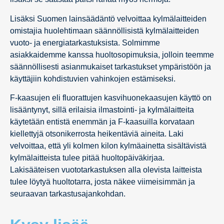
Lisäksi Suomen lainsäädäntö velvoittaa kylmälaitteiden
omistajia huolehtimaan säännöllisistä kylmälaitteiden
vuoto- ja energiatarkastuksista. Solmimme
asiakkaidemme kanssa huoltosopimuksia, jolloin teemme
säännöllisesti asianmukaiset tarkastukset ympäristöön ja
käyttäjiin kohdistuvien vahinkojen estämiseksi.
F-kaasujen eli fluorattujen kasvihuonekaasujen käyttö on
lisääntynyt, sillä erilaisia ilmastointi- ja kylmälaitteita
käytetään entistä enemmän ja F-kaasuilla korvataan
kiellettyjä otsonikerrosta heikentäviä aineita. Laki
velvoittaa, että yli kolmen kilon kylmäainetta sisältävistä
kylmälaitteista tulee pitää huoltopäiväkirjaa.
Lakisääteisen vuototarkastuksen alla olevista laitteista
tulee löytyä huoltotarra, josta näkee viimeisimmän ja
seuraavan tarkastusajankohdan.