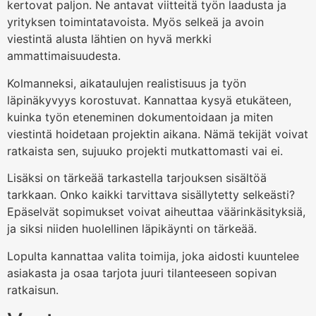
kertovat paljon. Ne antavat viitteitä työn laadusta ja
yrityksen toimintatavoista. Myös selkeä ja avoin
viestintä alusta lähtien on hyvä merkki
ammattimaisuudesta.
Kolmanneksi, aikataulujen realistisuus ja työn
läpinäkyvyys korostuvat. Kannattaa kysyä etukäteen,
kuinka työn eteneminen dokumentoidaan ja miten
viestintä hoidetaan projektin aikana. Nämä tekijät voivat
ratkaista sen, sujuuko projekti mutkattomasti vai ei.
Lisäksi on tärkeää tarkastella tarjouksen sisältöä
tarkkaan. Onko kaikki tarvittava sisällytetty selkeästi?
Epäselvät sopimukset voivat aiheuttaa väärinkäsityksiä,
ja siksi niiden huolellinen läpikäynti on tärkeää.
Lopulta kannattaa valita toimija, joka aidosti kuuntelee
asiakasta ja osaa tarjota juuri tilanteeseen sopivan
ratkaisun.