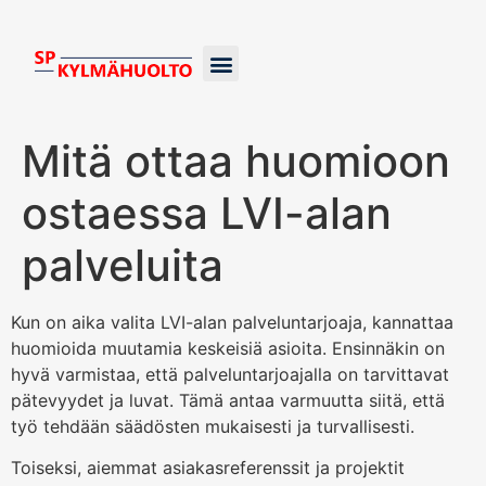
Kylmälaitteiden huolto
Ilma-vesilämpöpumput
Maalämpöpumpun huolto
Mitä ottaa huomioon
ostaessa LVI-alan
palveluita
Kun on aika valita LVI-alan palveluntarjoaja, kannattaa
huomioida muutamia keskeisiä asioita. Ensinnäkin on
hyvä varmistaa, että palveluntarjoajalla on tarvittavat
pätevyydet ja luvat. Tämä antaa varmuutta siitä, että
työ tehdään säädösten mukaisesti ja turvallisesti.
Toiseksi, aiemmat asiakasreferenssit ja projektit