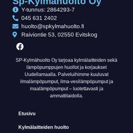
Sp-Kylmähuolto Oy
Y-tunnus: 2864293-7
045 631 2402
huolto@spkylmahuolto.fi
Raiviontie 53, 02550 Evitskog
SP-Kylmähuolto Oy tarjoaa kylmälaitteiden sekä
lämpöpumppujen huollot ja korjaukset
Uudellamaalla. Palveluihimme kuuluvat
ilmalämpöpumput, ilma-vesilämpöpumput ja
maalämpöpumput – luotettavasti ja
ammattitaidolla.
Etusivu
Kylmälaitteiden huolto