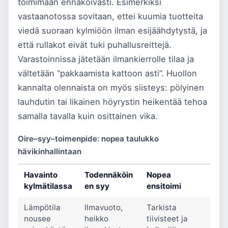
toimimaan ennakoivasti. Esimerkiksi
vastaanotossa sovitaan, ettei kuumia tuotteita
viedä suoraan kylmiöön ilman esijäähdytystä, ja
että rullakot eivät tuki puhallusreittejä.
Varastoinnissa jätetään ilmankierrolle tilaa ja
vältetään “pakkaamista kattoon asti”. Huollon
kannalta olennaista on myös siisteys: pölyinen
lauhdutin tai likainen höyrystin heikentää tehoa
samalla tavalla kuin osittainen vika.
Oire–syy–toimenpide: nopea taulukko
hävikinhallintaan
Havainto
Todennäköin
Nopea
kylmätilassa
en syy
ensitoimi
Lämpötila
Ilmavuoto,
Tarkista
nousee
heikko
tiivisteet ja