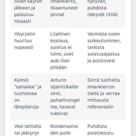
ovien käytön
ilmankierto,
hyllyväli,
jälkeen ja
likaantuneet
puhdista
palautuu
pinnat
näkyvät ritilät
hitaasti
Höyrystin
Liiallinen
Varmista ovien
huurtuu
kosteus,
sulkeutuminen,
nopeasti
sulatus ei
tarkista
toimi, ovet
sulatusajastus
auki liian
ja poistovesi
pitkään
Kylmiö
Anturin
Siirrä tuotteita
“sahailee” ja
sijainti/kalibr
ilmankierron
tuotteissa
ointi,
tieltä ja vertaa
on
puhallinongel
mittausta
lämpöeroja
ma, tavarat
referenssiin
tukkivat
Vesi lattialla
Kondenssive
Puhdista
tai jäätynyt
den putki
poistokouru