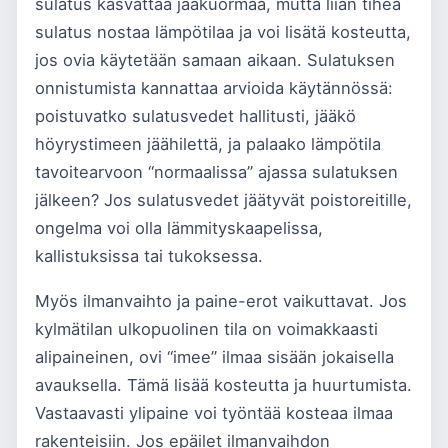
sulatus kasvattaa jääkuormaa, mutta liian tiheä
sulatus nostaa lämpötilaa ja voi lisätä kosteutta,
jos ovia käytetään samaan aikaan. Sulatuksen
onnistumista kannattaa arvioida käytännössä:
poistuvatko sulatusvedet hallitusti, jääkö
höyrystimeen jäähilettä, ja palaako lämpötila
tavoitearvoon “normaalissa” ajassa sulatuksen
jälkeen? Jos sulatusvedet jäätyvät poistoreitille,
ongelma voi olla lämmityskaapelissa,
kallistuksissa tai tukoksessa.
Myös ilmanvaihto ja paine-erot vaikuttavat. Jos
kylmätilan ulkopuolinen tila on voimakkaasti
alipaineinen, ovi “imee” ilmaa sisään jokaisella
avauksella. Tämä lisää kosteutta ja huurtumista.
Vastaavasti ylipaine voi työntää kosteaa ilmaa
rakenteisiin. Jos epäilet ilmanvaihdon