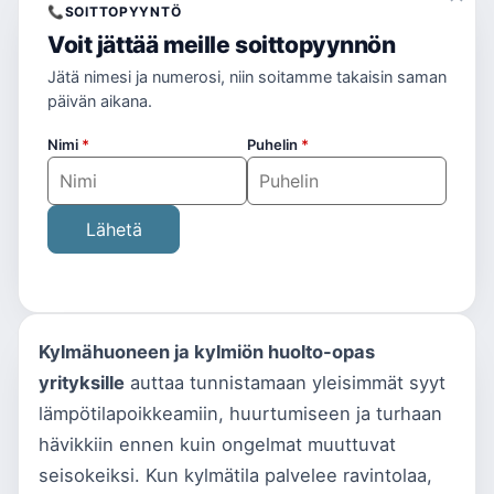
📞
SOITTOPYYNTÖ
Voit jättää meille soittopyynnön
Jätä nimesi ja numerosi, niin soitamme takaisin saman
päivän aikana.
Nimi
*
Puhelin
*
Lähetä
Kylmähuoneen ja kylmiön huolto-opas
yrityksille
auttaa tunnistamaan yleisimmät syyt
lämpötilapoikkeamiin, huurtumiseen ja turhaan
hävikkiin ennen kuin ongelmat muuttuvat
seisokeiksi. Kun kylmätila palvelee ravintolaa,