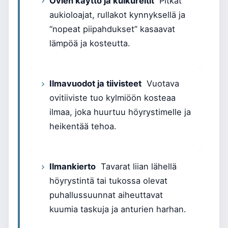
Ovien käyttö ja kulkureitit
Pitkät
aukioloajat, rullakot kynnyksellä ja
“nopeat piipahdukset” kasaavat
lämpöä ja kosteutta.
Ilmavuodot ja tiivisteet
Vuotava
ovitiiviste tuo kylmiöön kosteaa
ilmaa, joka huurtuu höyrystimelle ja
heikentää tehoa.
Ilmankierto
Tavarat liian lähellä
höyrystintä tai tukossa olevat
puhallussuunnat aiheuttavat
kuumia taskuja ja anturien harhan.