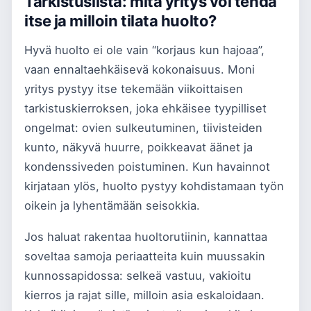
Tarkistuslista: mitä yritys voi tehdä
itse ja milloin tilata huolto?
Hyvä huolto ei ole vain “korjaus kun hajoaa”,
vaan ennaltaehkäisevä kokonaisuus. Moni
yritys pystyy itse tekemään viikoittaisen
tarkistuskierroksen, joka ehkäisee tyypilliset
ongelmat: ovien sulkeutuminen, tiivisteiden
kunto, näkyvä huurre, poikkeavat äänet ja
kondenssiveden poistuminen. Kun havainnot
kirjataan ylös, huolto pystyy kohdistamaan työn
oikein ja lyhentämään seisokkia.
Jos haluat rakentaa huoltorutiinin, kannattaa
soveltaa samoja periaatteita kuin muussakin
kunnossapidossa: selkeä vastuu, vakioitu
kierros ja rajat sille, milloin asia eskaloidaan.