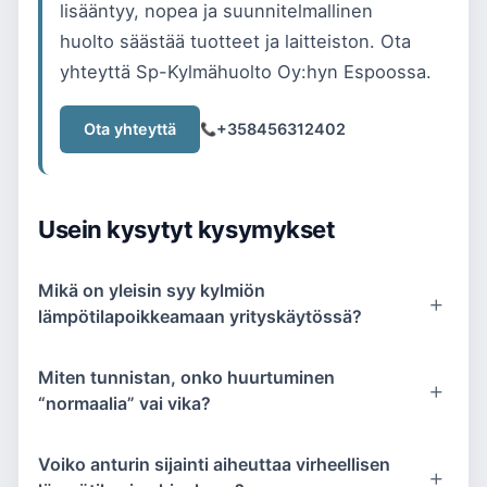
lisääntyy, nopea ja suunnitelmallinen
huolto säästää tuotteet ja laitteiston. Ota
yhteyttä Sp-Kylmähuolto Oy:hyn Espoossa.
Ota yhteyttä
+358456312402
Usein kysytyt kysymykset
Mikä on yleisin syy kylmiön
lämpötilapoikkeamaan yrityskäytössä?
Miten tunnistan, onko huurtuminen
“normaalia” vai vika?
Voiko anturin sijainti aiheuttaa virheellisen