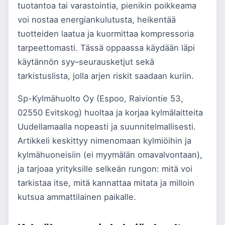
tuotantoa tai varastointia, pienikin poikkeama
voi nostaa energiankulutusta, heikentää
tuotteiden laatua ja kuormittaa kompressoria
tarpeettomasti. Tässä oppaassa käydään läpi
käytännön syy–seurausketjut sekä
tarkistuslista, jolla arjen riskit saadaan kuriin.
Sp-Kylmähuolto Oy (Espoo, Raiviontie 53,
02550 Evitskog) huoltaa ja korjaa kylmälaitteita
Uudellamaalla nopeasti ja suunnitelmallisesti.
Artikkeli keskittyy nimenomaan kylmiöihin ja
kylmähuoneisiin (ei myymälän omavalvontaan),
ja tarjoaa yrityksille selkeän rungon: mitä voi
tarkistaa itse, mitä kannattaa mitata ja milloin
kutsua ammattilainen paikalle.