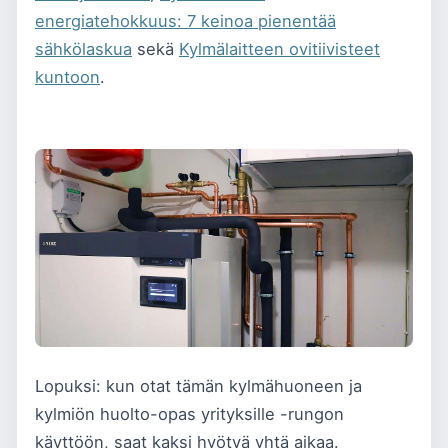
energiatehokkuus: 7 keinoa pienentää
sähkölaskua
sekä
Kylmälaitteen ovitiivisteet
kuntoon
.
Lopuksi: kun otat tämän kylmähuoneen ja
kylmiön huolto-opas yrityksille -rungon
käyttöön, saat kaksi hyötyä yhtä aikaa.