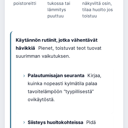
poistoreitti
tukossa tai
näkyviltä osin,
lämmitys
tilaa huolto jos
puuttuu
toistuu
Käytännön rutiinit, jotka vähentävät
hävikkiä
Pienet, toistuvat teot tuovat
suurimman vaikutuksen.
Palautumisajan seuranta
Kirjaa,
kuinka nopeasti kylmätila palaa
tavoitelämpöön “tyypillisestä”
ovikäytöstä.
Siisteys huoltokohteissa
Pidä