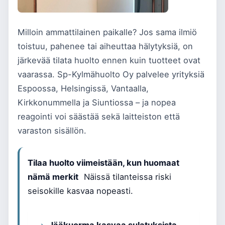
Milloin ammattilainen paikalle? Jos sama ilmiö
toistuu, pahenee tai aiheuttaa hälytyksiä, on
järkevää tilata huolto ennen kuin tuotteet ovat
vaarassa. Sp-Kylmähuolto Oy palvelee yrityksiä
Espoossa, Helsingissä, Vantaalla,
Kirkkonummella ja Siuntiossa – ja nopea
reagointi voi säästää sekä laitteiston että
varaston sisällön.
Tilaa huolto viimeistään, kun huomaat
nämä merkit
Näissä tilanteissa riski
seisokille kasvaa nopeasti.
Jääkuorma kasvaa sulatuksista