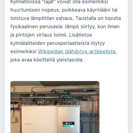
Kylmätiloissa “rajat” voivat olla esimerkiksi
huurtumisen nopeus, poikkeava käyntiääni tai
toistuva lämpötilan sahaus. Taustalla on lopulta
fysikaalinen perusasia: lämpö siirtyy, kun ilman
ja pintojen virtaus toimii. Lisätietoa
kylmälaitteiden perusperiaatteista löytyy
esimerkiksi
Wikipedian jäähdytys-artikkelista
,
joka avaa käsitteitä yleistasolla.