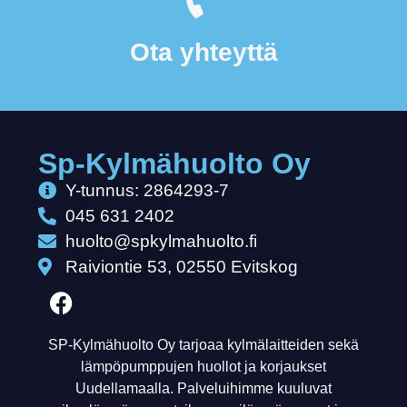
Ota yhteyttä
Sp-Kylmähuolto Oy
Y-tunnus: 2864293-7
045 631 2402
huolto@spkylmahuolto.fi
Raiviontie 53, 02550 Evitskog
SP-Kylmähuolto Oy tarjoaa kylmälaitteiden sekä
lämpöpumppujen huollot ja korjaukset
Uudellamaalla. Palveluihimme kuuluvat