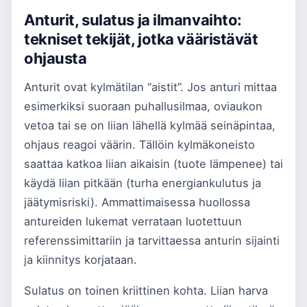
Anturit, sulatus ja ilmanvaihto:
tekniset tekijät, jotka vääristävät
ohjausta
Anturit ovat kylmätilan “aistit”. Jos anturi mittaa
esimerkiksi suoraan puhallusilmaa, oviaukon
vetoa tai se on liian lähellä kylmää seinäpintaa,
ohjaus reagoi väärin. Tällöin kylmäkoneisto
saattaa katkoa liian aikaisin (tuote lämpenee) tai
käydä liian pitkään (turha energiankulutus ja
jäätymisriski). Ammattimaisessa huollossa
antureiden lukemat verrataan luotettuun
referenssimittariin ja tarvittaessa anturin sijainti
ja kiinnitys korjataan.
Sulatus on toinen kriittinen kohta. Liian harva