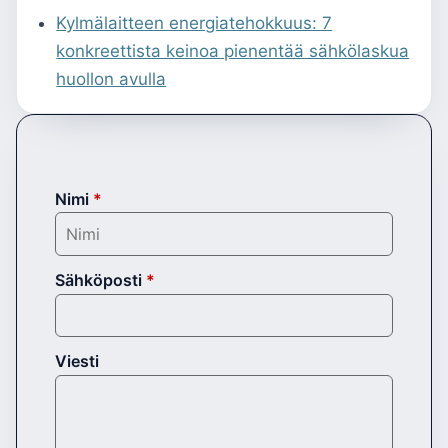
Kylmälaitteen energiatehokkuus: 7
konkreettista keinoa pienentää sähkölaskua
huollon avulla
Nimi
*
Sähköposti
*
Viesti