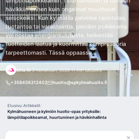
lämpötilapoikkeamiin, huurtumiseen ja turhaan
hävikkiin ennen kuin ongelmat muuttuvat
seisokeiksi. Kun kylmätila palvelee ravintolaa,
tuotantoa tai varastointia, pienikin poikkeama
voi nostaa energiankulutusta, heikentää
tuotteiden laatua ja kuormittaa kompressoria
tarpeettomasti. Tässä oppaassa…
Silta AI
·
3 heinäkuun, 2026
·
11 min lukuaika
+358456312402
huolto@spkylmahuolto.fi
Etusivu
/
Artikkelit
/
Kylmähuoneen ja kylmiön huolto-opas yrityksille:
lämpötilapoikkeamat, huurtuminen ja hävikinhallinta