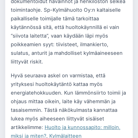
dokumentoidut havainnot ja henkilöstön selkeä
toimintaohje. Sp-Kylmähuolto Oy:n kaltaiselle
paikalliselle toimijalle tämä tarkoittaa
käytännössä sitä, että huoltokäynnillä ei vain
“siivota laitetta”, vaan käydään läpi myös
poikkeamien syyt: tiivisteet, ilmankierto,
sulatus, anturit ja mahdolliset kylmäaineeseen
liittyvät riskit.
Hyvä seuraava askel on varmistaa, että
yrityksesi huoltokäytäntö kattaa myös
energiatehokkuuden. Kun lämmönsiirto toimii ja
ohjaus mittaa oikein, laite käy vähemmän ja
tasaisemmin. Tästä näkökulmasta kannattaa
lukea myös aiheeseen liittyvät sisäiset
artikkelimme:
Huolto ja kunnossapito: milloin,
miksi ja miten?
,
Kylmälaitteen