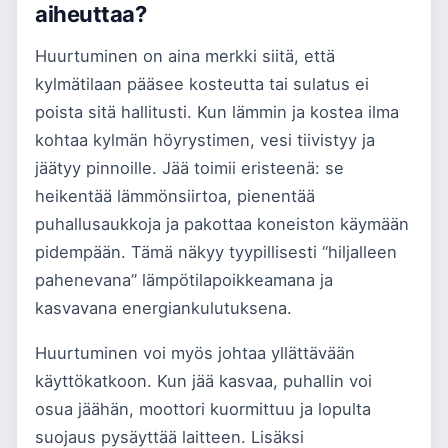
aiheuttaa?
Huurtuminen on aina merkki siitä, että
kylmätilaan pääsee kosteutta tai sulatus ei
poista sitä hallitusti. Kun lämmin ja kostea ilma
kohtaa kylmän höyrystimen, vesi tiivistyy ja
jäätyy pinnoille. Jää toimii eristeenä: se
heikentää lämmönsiirtoa, pienentää
puhallusaukkoja ja pakottaa koneiston käymään
pidempään. Tämä näkyy tyypillisesti “hiljalleen
pahenevana” lämpötilapoikkeamana ja
kasvavana energiankulutuksena.
Huurtuminen voi myös johtaa yllättävään
käyttökatkoon. Kun jää kasvaa, puhallin voi
osua jäähän, moottori kuormittuu ja lopulta
suojaus pysäyttää laitteen. Lisäksi