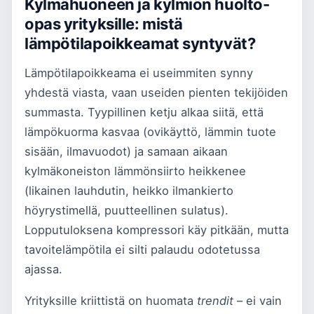
Kylmähuoneen ja kylmiön huolto-
opas yrityksille: mistä
lämpötilapoikkeamat syntyvät?
Lämpötilapoikkeama ei useimmiten synny
yhdestä viasta, vaan useiden pienten tekijöiden
summasta. Tyypillinen ketju alkaa siitä, että
lämpökuorma kasvaa (ovikäyttö, lämmin tuote
sisään, ilmavuodot) ja samaan aikaan
kylmäkoneiston lämmönsiirto heikkenee
(likainen lauhdutin, heikko ilmankierto
höyrystimellä, puutteellinen sulatus).
Lopputuloksena kompressori käy pitkään, mutta
tavoitelämpötila ei silti palaudu odotetussa
ajassa.
Yrityksille kriittistä on huomata
trendit
– ei vain